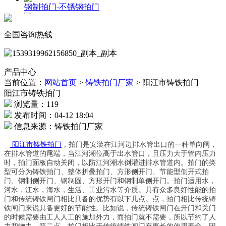
钢制拍门-不锈钢拍门
广东管道钢拍门工程案例
全国咨询热线
安徽双开式钢制拍门
产品中心
当前位置：
网站首页
>
铸铁拍门厂家
>
阳江市铸铁拍门
阳江市铸铁拍门
浏览量：119
发布时间：04-12 18:04
信息来源：铸铁拍门厂家
阳江市铸铁拍门
，拍门是安装在江河边排水管出口的一种单向阀，
在排水管道的尾端，当江河潮位高于出水管口，且压力大于管内压力
时，拍门面板自动关闭，以防江河潮水倒灌进排水管道内。拍门的类
型可分为铸铁拍门、整体折叠拍门、方形侧开门、节能型侧开式拍
门、钢制侧开门、钢制圆、方形开门和钢制单侧开门。拍门适用水，
河水，江水，海水，生活、工业污水等介质。具有众多良好性能的拍
门和传统铸铁闸门相比具备的优势有以下几点。点，拍门相比传统铸
铁闸门来说具备更好的节能性。比如说，传统铸铁闸门在开门和关门
的时候需要由工人人工的施加外力，而拍门就不需要，所以节约了人