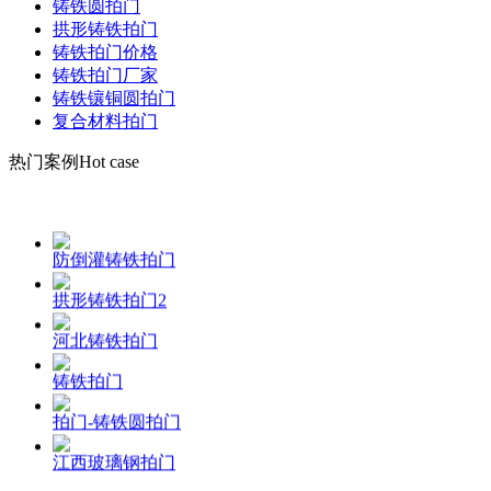
铸铁圆拍门
拱形铸铁拍门
铸铁拍门价格
铸铁拍门厂家
铸铁镶铜圆拍门
复合材料拍门
热门案例
Hot case
防倒灌铸铁拍门
拱形铸铁拍门2
河北铸铁拍门
铸铁拍门
拍门-铸铁圆拍门
江西玻璃钢拍门