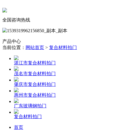
全国咨询热线
产品中心
当前位置：
网站首页
>
复合材料拍门
湛江市复合材料拍门
茂名市复合材料拍门
肇庆市复合材料拍门
惠州市复合材料拍门
广东玻璃钢拍门
复合材料拍门
首页