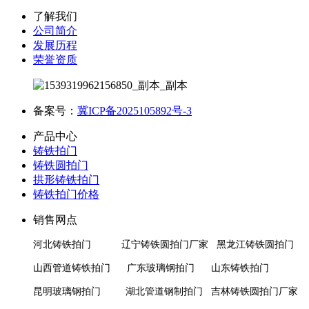
了解我们
公司简介
发展历程
荣誉资质
备案号：
冀ICP备2025105892号-3
产品中心
铸铁拍门
铸铁圆拍门
拱形铸铁拍门
铸铁拍门价格
销售网点
河北铸铁拍门 辽宁铸铁圆拍门厂家 黑龙江
铸铁圆拍门
山西管道铸铁拍门 广东玻璃钢拍门 山东铸铁拍门
昆明玻璃钢拍门 湖北管道钢制拍门 吉林
铸铁圆拍门厂家