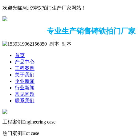
欢迎光临河北铸铁拍门生产厂家网站！
专业生产销售铸铁拍门厂家
首页
产品中心
工程案例
关于我们
企业新闻
行业新闻
常见问题
联系我们
工程案例
Engineering case
热门案例
Hot case