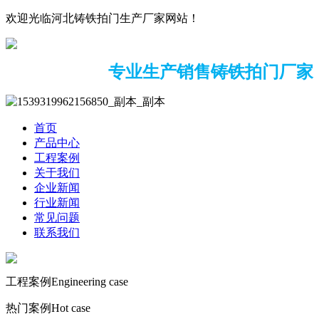
欢迎光临河北铸铁拍门生产厂家网站！
专业生产销售铸铁拍门厂家
首页
产品中心
工程案例
关于我们
企业新闻
行业新闻
常见问题
联系我们
工程案例
Engineering case
热门案例
Hot case